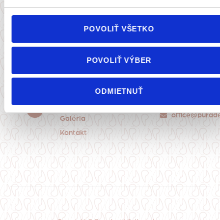
POVOLIŤ VŠETKO
Mapa
Dôležité
Kontakt
Langsfeldova
stránky
odkazy
Sme tu pre vás a
5402/1
POVOLIŤ VÝBER
Domov
Cookies
váš zdravý
036 01
Služby
GDPR
Martin
úsmev.
Cenník
ODMIETNUŤ
0903 668
111
O nás
office@purade
Galéria
Kontakt