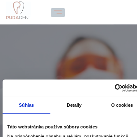
Ošetrenie so
Súhlas
Detaily
O cookies
zväčšujúcou optikou
DOMOV
SLUŽBY
Táto webstránka používa súbory cookies
OŠETRENIE SO ZVÄČŠUJÚCOU OPTIKOU
Na prispôsobenie obsahu a reklám, poskytovanie funkcií