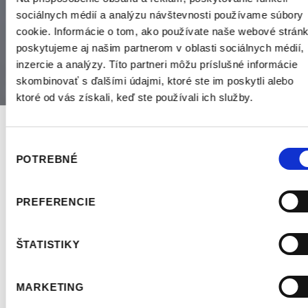
sociálnych médií a analýzu návštevnosti používame súbory
cookie. Informácie o tom, ako používate naše webové stránk
poskytujeme aj našim partnerom v oblasti sociálnych médií,
inzercie a analýzy. Títo partneri môžu príslušné informácie
skombinovať s ďalšími údajmi, ktoré ste im poskytli alebo
ktoré od vás získali, keď ste používali ich služby.
Výber
Popis
POTREBNÉ
súhlasu
Ošetrovanie zubov je práca s mili- až mikrometrami. Tieto detaily
samotné ľudské oko nedokáže zaznamenať. V našej ambulancii pri
ošetrení využívame mikroskopické lupové okuliare s
PREFERENCIE
niekoľkonásobným zväčšením a priamym osvetlením zorného poľa,
čo prispieva k precíznejšiemu prevedeniu a kvalitnejšiemu výsledku
zákroku.
ŠTATISTIKY
MARKETING