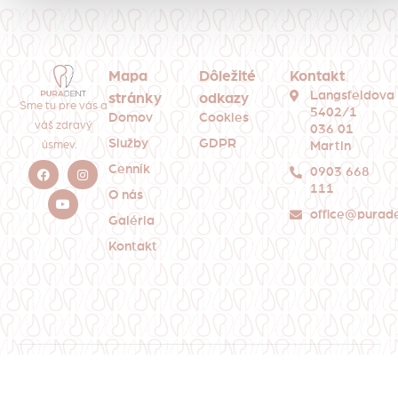
Mapa
Dôležité
Kontakt
Langsfeldova
stránky
odkazy
Sme tu pre vás a
5402/1
Domov
Cookies
váš zdravý
036 01
Služby
GDPR
Martin
úsmev.
Cenník
0903 668
111
O nás
office@purade
Galéria
Kontakt