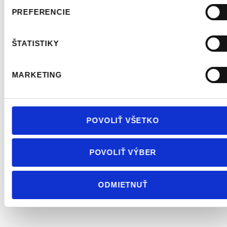
snímateľnej protetike či zhotoveniu dláh pre športovcov a proti
PREFERENCIE
bruxizmu (škrípaniu zubov).
mostík – fixná náhrada, ktorá nahrádza chýbajúci zub za
ŠTATISTIKY
pomoci kotvenia o susedný zub
korunka, onlay, overlay – fixná náhrada, ktorá rekonštruuje
korunkovú časť zuba so stratou jedného či viacerých
MARKETING
hrbolčekov podľa rozsahu defektu, prípadne spevňuje zub po
endodontickom ošetrení (ošetrení koreňových kanálikov)
fazeta – estetická „škrupinka“, ktorá prekrýva prednú stenu
predných zubov, najčastejšie sa zhotovuje z estetických
POVOLIŤ VŠETKO
dôvodov, ako je zmena tvaru, odtieňa či rozsiahlych výplní na
predných zuboch
snímateľná náhrada – nahrádza kompletný chrup u pacientov,
POVOLIŤ VÝBER
ktorí nechcú/nemôžu využiť riešenie implantátmi
čiastočne snímateľná náhrada – nahrádza viaceré chýbajúce
zuby u pacientov, ktorí nechcú/nemôžu využiť riešenie
ODMIETNUŤ
implantátmi