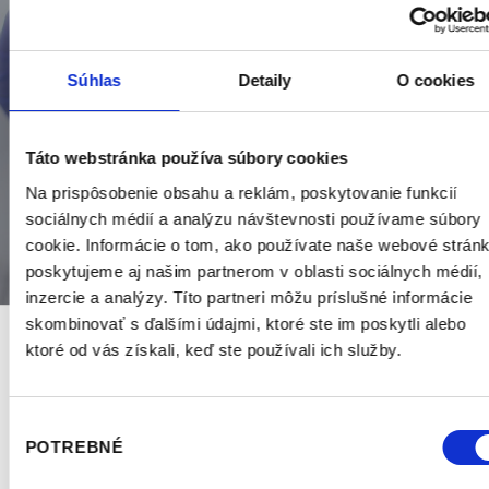
DOMOV
SLUŽBY
PROTETICKÉ OŠETRENIE
Súhlas
Detaily
O cookies
Táto webstránka používa súbory cookies
Na prispôsobenie obsahu a reklám, poskytovanie funkcií
sociálnych médií a analýzu návštevnosti používame súbory
cookie. Informácie o tom, ako používate naše webové stránk
poskytujeme aj našim partnerom v oblasti sociálnych médií,
inzercie a analýzy. Títo partneri môžu príslušné informácie
skombinovať s ďalšími údajmi, ktoré ste im poskytli alebo
ktoré od vás získali, keď ste používali ich služby.
Popis
Chýbajúce zuby dokážeme nahradiť rôznymi spôsobmi, podľa
Výber
charakteru defektu. Vždy sa snažíme dosiahnuť čo najlepšiu
POTREBNÉ
súhlasu
funkčnosť a estetiku v spolupráci so zubným laboratóriom, a to v
rámci pacientových finančných možností. Venujeme sa fixnej aj